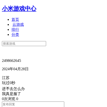
小米游戏中心
首页
云游戏
排行
分类
2498662645
2024年04月28日
江苏
玩过0秒
进𣎴去怎么办
我真是服了
0次浏览
0