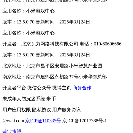
应用名称：小米游戏中心
版本：13.5.0.70 更新时间：2025年3月24日
应用名称：小米游戏中心
开发者：北京瓦力网络科技有限公司 电话：010-60606666
版本：13.5.0.70 更新时间：2025年3月24日
北京地址：北京市昌平区安居路小米智慧产业园
南京地址：南京市建邺区永初路37号小米华东总部
开发者平台
微信公众号
微博主页
商务合作
未成年人防沉迷系统
米币
用户应用权限
隐私协议
用户服务协议
@wali.com
京ICP证110335号
京ICP备17017388号-1
营业执照