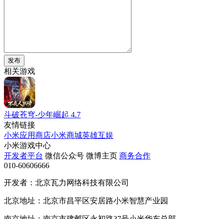
发布
相关游戏
斗破苍穹-少年崛起
4.7
友情链接
小米应用商店
小米商城
英雄互娱
小米游戏中心
开发者平台
微信公众号
微博主页
商务合作
010-60606666
开发者：北京瓦力网络科技有限公司
北京地址：北京市昌平区安居路小米智慧产业园
南京地址：南京市建邺区永初路37号小米华东总部