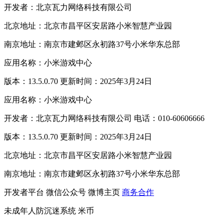
开发者：北京瓦力网络科技有限公司
北京地址：北京市昌平区安居路小米智慧产业园
南京地址：南京市建邺区永初路37号小米华东总部
应用名称：小米游戏中心
版本：13.5.0.70 更新时间：2025年3月24日
应用名称：小米游戏中心
开发者：北京瓦力网络科技有限公司 电话：010-60606666
版本：13.5.0.70 更新时间：2025年3月24日
北京地址：北京市昌平区安居路小米智慧产业园
南京地址：南京市建邺区永初路37号小米华东总部
开发者平台
微信公众号
微博主页
商务合作
未成年人防沉迷系统
米币