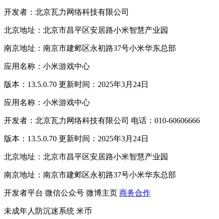
开发者：北京瓦力网络科技有限公司
北京地址：北京市昌平区安居路小米智慧产业园
南京地址：南京市建邺区永初路37号小米华东总部
应用名称：小米游戏中心
版本：13.5.0.70 更新时间：2025年3月24日
应用名称：小米游戏中心
开发者：北京瓦力网络科技有限公司 电话：010-60606666
版本：13.5.0.70 更新时间：2025年3月24日
北京地址：北京市昌平区安居路小米智慧产业园
南京地址：南京市建邺区永初路37号小米华东总部
开发者平台
微信公众号
微博主页
商务合作
未成年人防沉迷系统
米币