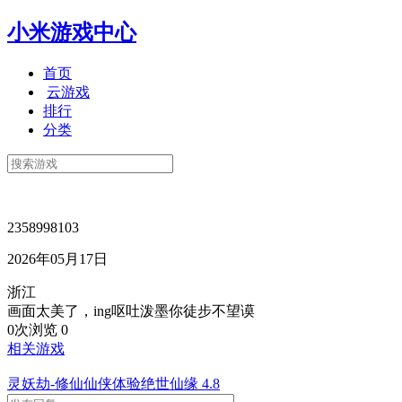
小米游戏中心
首页
云游戏
排行
分类
2358998103
2026年05月17日
浙江
画面太美了，ing呕吐泼墨你徒步不望谟
0次浏览
0
相关游戏
灵妖劫-修仙仙侠体验绝世仙缘
4.8