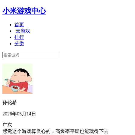
小米游戏中心
首页
云游戏
排行
分类
孙铭希
2026年05月14日
广东
感觉这个游戏算良心的，高爆率平民也能玩得下去