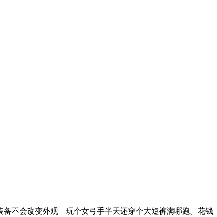
装备不会改变外观，玩个女弓手半天还穿个大短裤满哪跑。花钱