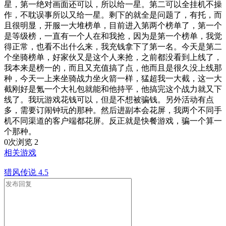
星，第一绝对画面还可以，所以给一星。第二可以全挂机不操
作，不耽误事所以又给一星。剩下的就全是问题了，有托，而
且很明显，开服一大堆榜单，目前进入第两个榜单了，第一个
是等级榜，一直有一个人在和我抢，因为是第一个榜单，我觉
得正常，也看不出什么来，我充钱拿下了第一名。今天是第二
个坐骑榜单，好家伙又是这个人来抢，之前都没看到上线了，
我本来是榜一的，而且又充值搞了点，他而且是很久没上线那
种，今天一上来坐骑战力坐火箭一样，猛超我一大截，这一大
截刚好是氪一个大礼包就能和他持平，他搞完这个战力就又下
线了。我玩游戏花钱可以，但是不想被骗钱。另外活动有点
多，需要订闹钟玩的那种。然后进副本会花屏，我两个不同手
机不同渠道的客户端都花屏。反正就是快餐游戏，骗一个算一
个那种。
0次浏览
2
相关游戏
猎风传说
4.5