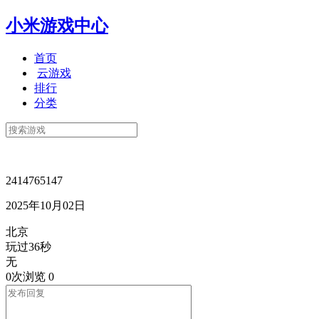
小米游戏中心
首页
云游戏
排行
分类
2414765147
2025年10月02日
北京
玩过36秒
无
0次浏览
0