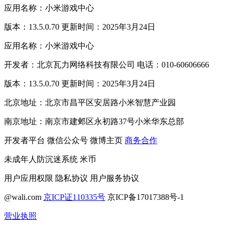
应用名称：小米游戏中心
版本：13.5.0.70 更新时间：2025年3月24日
应用名称：小米游戏中心
开发者：北京瓦力网络科技有限公司 电话：010-60606666
版本：13.5.0.70 更新时间：2025年3月24日
北京地址：北京市昌平区安居路小米智慧产业园
南京地址：南京市建邺区永初路37号小米华东总部
开发者平台
微信公众号
微博主页
商务合作
未成年人防沉迷系统
米币
用户应用权限
隐私协议
用户服务协议
@wali.com
京ICP证110335号
京ICP备17017388号-1
营业执照