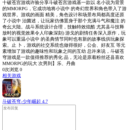
十破苍宫游戏许验分享斗破苍宫游戏基一款以 名小说为背景
的MMORPG，它成功地将小说中 的奇幻世界和角色带入了游
戏世界。游戏的画面 精美，角色设计和场景布局都高度还原
了小说中 治菌述，让玩家仿佛置身于那个充满斗气和魔注 的
奇幺大陆。战斗系统设计合理，技触特效炫酷 尤其县斗技释
放时的视觉效果令人印象深刻) 游戈的剧情任务深入原作，玩
象可以重温小说中 的圣典情节同时也有新的故事线供玩象探
索。止 卜，游戏的社交系统也做得很好，公会、好友互 等元
素增加了游戏的趣味性和玩象之间的互幼 总许来说，斗破苍
穹游戏是一款值得推荐的秀化 品，无论是原着粉丝还县喜欢
MMORPG的玩大 次男到】乐、丹曲
0次浏览
0
相关游戏
斗破苍穹-少年崛起
4.7