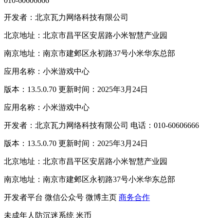
010-60606666
开发者：北京瓦力网络科技有限公司
北京地址：北京市昌平区安居路小米智慧产业园
南京地址：南京市建邺区永初路37号小米华东总部
应用名称：小米游戏中心
版本：13.5.0.70 更新时间：2025年3月24日
应用名称：小米游戏中心
开发者：北京瓦力网络科技有限公司 电话：010-60606666
版本：13.5.0.70 更新时间：2025年3月24日
北京地址：北京市昌平区安居路小米智慧产业园
南京地址：南京市建邺区永初路37号小米华东总部
开发者平台
微信公众号
微博主页
商务合作
未成年人防沉迷系统
米币