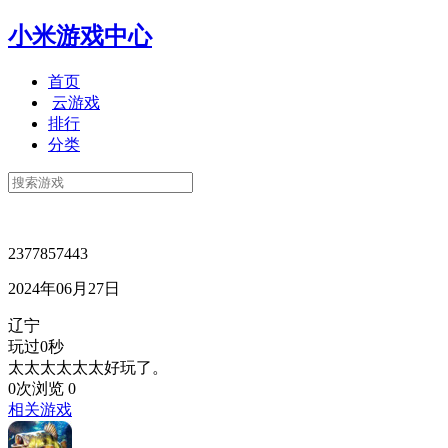
小米游戏中心
首页
云游戏
排行
分类
2377857443
2024年06月27日
辽宁
玩过0秒
太太太太太太好玩了。
0次浏览
0
相关游戏