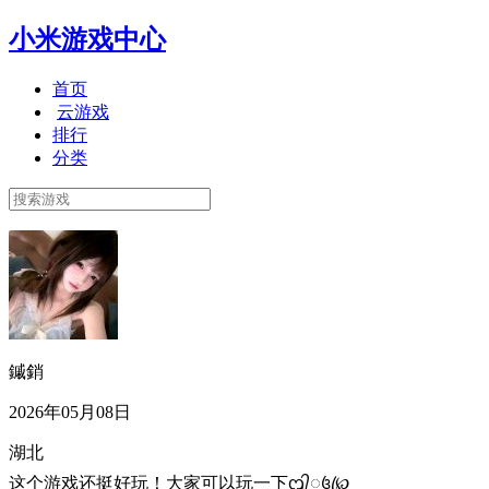
小米游戏中心
首页
云游戏
排行
分类
鏚銷
2026年05月08日
湖北
这个游戏还挺好玩！大家可以玩一下ᦗ᭄꯭꧔ꦿ℘