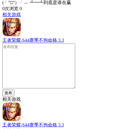
(╯°□°）╯︵ ┻━┻到底是谁在赢
0次浏览
0
相关游戏
王者荣耀-S44赛季不拘命格
3.3
发布
相关游戏
王者荣耀-S44赛季不拘命格
3.3