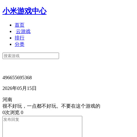
小米游戏中心
首页
云游戏
排行
分类
496655695368
2026年05月15日
河南
很不好玩，一点都不好玩。不要在这个游戏的
0次浏览
0