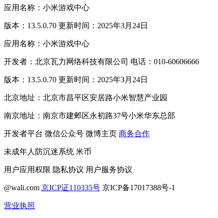
应用名称：小米游戏中心
版本：13.5.0.70 更新时间：2025年3月24日
应用名称：小米游戏中心
开发者：北京瓦力网络科技有限公司 电话：010-60606666
版本：13.5.0.70 更新时间：2025年3月24日
北京地址：北京市昌平区安居路小米智慧产业园
南京地址：南京市建邺区永初路37号小米华东总部
开发者平台
微信公众号
微博主页
商务合作
未成年人防沉迷系统
米币
用户应用权限
隐私协议
用户服务协议
@wali.com
京ICP证110335号
京ICP备17017388号-1
营业执照