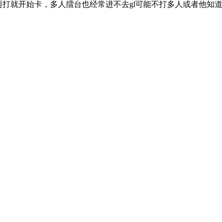
打两打就开始卡，多人擂台也经常进不去gl可能不打多人或者他知