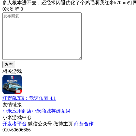
多人根本进不去，还经常闪退优化了个鸡毛啊我红米k70pro
0次浏览
0
发布
相关游戏
狂野飙车9：竞速传奇
4.1
友情链接
小米应用商店
小米商城
英雄互娱
小米游戏中心
开发者平台
微信公众号
微博主页
商务合作
010-60606666