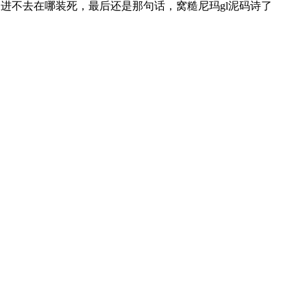
道进不去在哪装死，最后还是那句话，窝糙尼玛gl泥码诗了