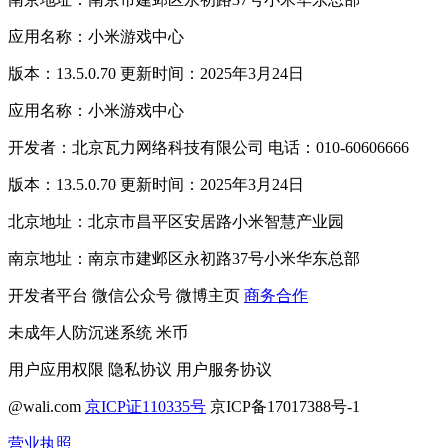
应用名称：小米游戏中心
版本：13.5.0.70 更新时间：2025年3月24日
应用名称：小米游戏中心
开发者：北京瓦力网络科技有限公司 电话：010-60606666
版本：13.5.0.70 更新时间：2025年3月24日
北京地址：北京市昌平区安居路小米智慧产业园
南京地址：南京市建邺区永初路37号小米华东总部
开发者平台
微信公众号
微博主页
商务合作
未成年人防沉迷系统
米币
用户应用权限
隐私协议
用户服务协议
@wali.com
京ICP证110335号
京ICP备17017388号-1
营业执照