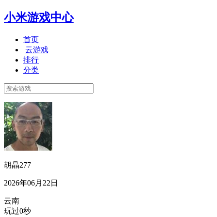
小米游戏中心
首页
云游戏
排行
分类
胡晶277
2026年06月22日
云南
玩过0秒