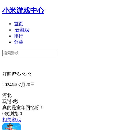
小米游戏中心
首页
云游戏
排行
分类
好辣鸭🦆 🦆 🦆
2024年07月20日
河北
玩过3秒
真的是童年回忆呀！
0次浏览
0
相关游戏