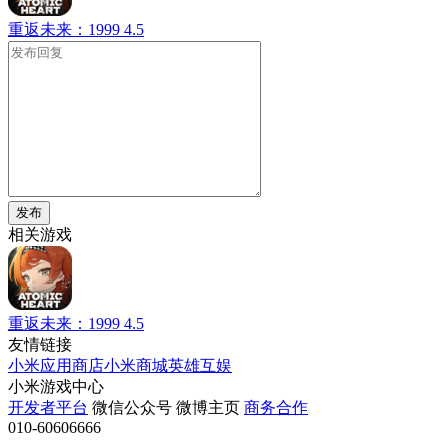
重返未来：1999
4.5
发布
相关游戏
重返未来：1999
4.5
友情链接
小米应用商店
小米商城
英雄互娱
小米游戏中心
开发者平台
微信公众号
微博主页
商务合作
010-60606666