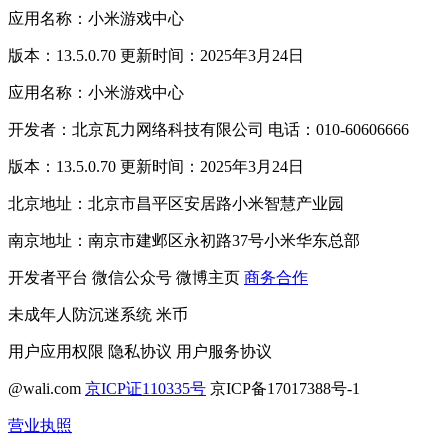
应用名称：小米游戏中心
版本：13.5.0.70 更新时间：2025年3月24日
应用名称：小米游戏中心
开发者：北京瓦力网络科技有限公司 电话：010-60606666
版本：13.5.0.70 更新时间：2025年3月24日
北京地址：北京市昌平区安居路小米智慧产业园
南京地址：南京市建邺区永初路37号小米华东总部
开发者平台
微信公众号
微博主页
商务合作
未成年人防沉迷系统
米币
用户应用权限
隐私协议
用户服务协议
@wali.com
京ICP证110335号
京ICP备17017388号-1
营业执照