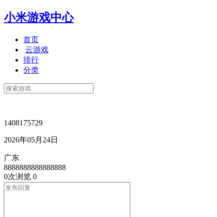
小米游戏中心
首页
云游戏
排行
分类
1408175729
2026年05月24日
广东
8888888888888888
0次浏览
0