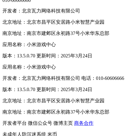
010-60606666
开发者：北京瓦力网络科技有限公司
北京地址：北京市昌平区安居路小米智慧产业园
南京地址：南京市建邺区永初路37号小米华东总部
应用名称：小米游戏中心
版本：13.5.0.70 更新时间：2025年3月24日
应用名称：小米游戏中心
开发者：北京瓦力网络科技有限公司 电话：010-60606666
版本：13.5.0.70 更新时间：2025年3月24日
北京地址：北京市昌平区安居路小米智慧产业园
南京地址：南京市建邺区永初路37号小米华东总部
开发者平台
微信公众号
微博主页
商务合作
未成年人防沉迷系统
米币