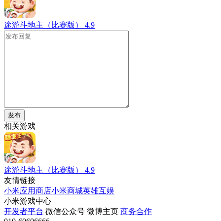
途游斗地主（比赛版）
4.9
发布
相关游戏
途游斗地主（比赛版）
4.9
友情链接
小米应用商店
小米商城
英雄互娱
小米游戏中心
开发者平台
微信公众号
微博主页
商务合作