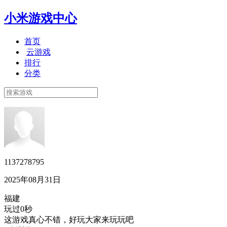
小米游戏中心
首页
云游戏
排行
分类
1137278795
2025年08月31日
福建
玩过0秒
这游戏真心不错，好玩大家来玩玩吧