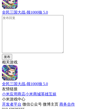
全民三国大战-领1000抽
5.0
发布
相关游戏
全民三国大战-领1000抽
5.0
友情链接
小米应用商店
小米商城
英雄互娱
小米游戏中心
开发者平台
微信公众号
微博主页
商务合作