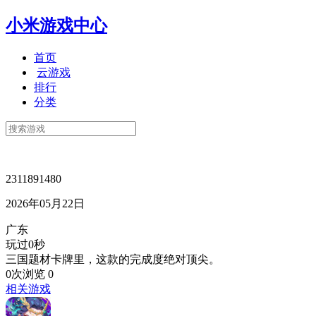
小米游戏中心
首页
云游戏
排行
分类
2311891480
2026年05月22日
广东
玩过0秒
三国题材卡牌里，这款的完成度绝对顶尖。
0次浏览
0
相关游戏