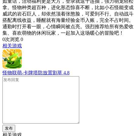
如童话，活动福利更是大方，登录就送十连抽，强力萌宠轻松
拿。怪物种类超百种，进化形态惊喜不断，比如小石怪能变成
威武的岩石巨人，却依然顶着张憨脸，可爱到不行。自动战斗
搭配离线收益，睡醒就有海量经验金币入账，完全不占时间。
通勤时打开看一眼，心情瞬间被点亮。强烈推荐给所有热爱收
集、喜欢萌物的休闲玩家，一起加入这场暖心的冒险吧！
0次浏览
0
相关游戏
怪物联萌-卡牌塔防放置割草
4.8
发布
相关游戏