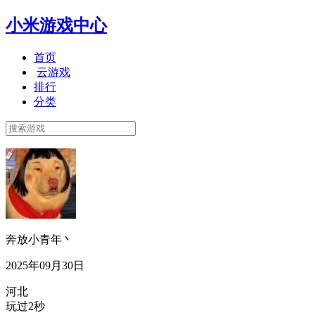
小米游戏中心
首页
云游戏
排行
分类
奔放小青年丶
2025年09月30日
河北
玩过2秒