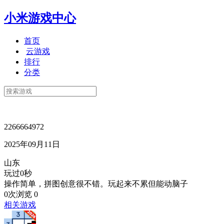
小米游戏中心
首页
云游戏
排行
分类
2266664972
2025年09月11日
山东
玩过0秒
操作简单，拼图创意很不错。玩起来不累但能动脑子
0次浏览
0
相关游戏