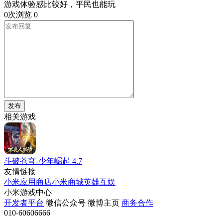
游戏体验感比较好，平民也能玩
0次浏览
0
发布
相关游戏
斗破苍穹-少年崛起
4.7
友情链接
小米应用商店
小米商城
英雄互娱
小米游戏中心
开发者平台
微信公众号
微博主页
商务合作
010-60606666