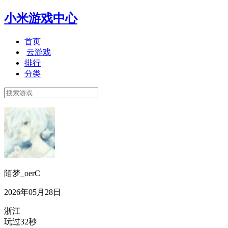
小米游戏中心
首页
云游戏
排行
分类
陌梦_oerC
2026年05月28日
浙江
玩过32秒