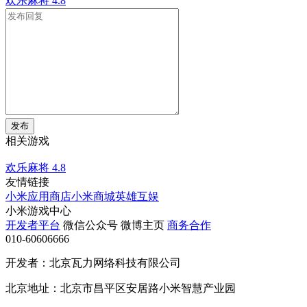
欢乐麻将
4.8
发布
相关游戏
欢乐麻将
4.8
友情链接
小米应用商店
小米商城
英雄互娱
小米游戏中心
开发者平台
微信公众号
微博主页
商务合作
010-60606666
开发者：北京瓦力网络科技有限公司
北京地址：北京市昌平区安居路小米智慧产业园