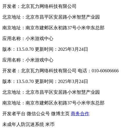
开发者：北京瓦力网络科技有限公司
北京地址：北京市昌平区安居路小米智慧产业园
南京地址：南京市建邺区永初路37号小米华东总部
应用名称：小米游戏中心
版本：13.5.0.70 更新时间：2025年3月24日
应用名称：小米游戏中心
开发者：北京瓦力网络科技有限公司 电话：010-60606666
版本：13.5.0.70 更新时间：2025年3月24日
北京地址：北京市昌平区安居路小米智慧产业园
南京地址：南京市建邺区永初路37号小米华东总部
开发者平台
微信公众号
微博主页
商务合作
未成年人防沉迷系统
米币