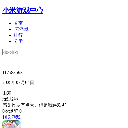
小米游戏中心
首页
云游戏
排行
分类
117583563
2025年07月04日
山东
玩过2秒
感觉尺度有点大。但是我喜欢🤪
0次浏览
0
相关游戏