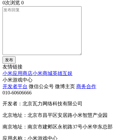
0次浏览
0
发布
友情链接
小米应用商店
小米商城
英雄互娱
小米游戏中心
开发者平台
微信公众号
微博主页
商务合作
010-60606666
开发者：北京瓦力网络科技有限公司
北京地址：北京市昌平区安居路小米智慧产业园
南京地址：南京市建邺区永初路37号小米华东总部
应用名称：小米游戏中心