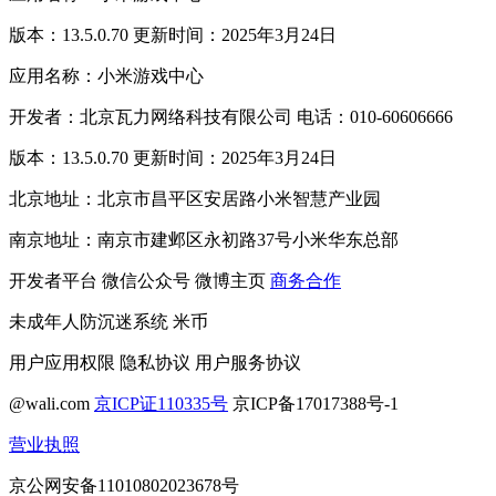
版本：13.5.0.70 更新时间：2025年3月24日
应用名称：小米游戏中心
开发者：北京瓦力网络科技有限公司 电话：010-60606666
版本：13.5.0.70 更新时间：2025年3月24日
北京地址：北京市昌平区安居路小米智慧产业园
南京地址：南京市建邺区永初路37号小米华东总部
开发者平台
微信公众号
微博主页
商务合作
未成年人防沉迷系统
米币
用户应用权限
隐私协议
用户服务协议
@wali.com
京ICP证110335号
京ICP备17017388号-1
营业执照
京公网安备11010802023678号