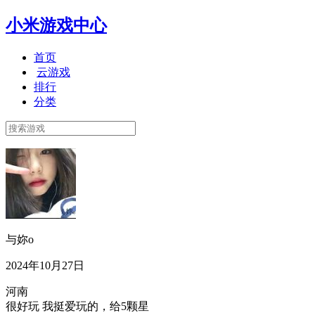
小米游戏中心
首页
云游戏
排行
分类
与妳o
2024年10月27日
河南
很好玩 我挺爱玩的，给5颗星