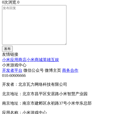
0次浏览
0
发布
友情链接
小米应用商店
小米商城
英雄互娱
小米游戏中心
开发者平台
微信公众号
微博主页
商务合作
010-60606666
开发者：北京瓦力网络科技有限公司
北京地址：北京市昌平区安居路小米智慧产业园
南京地址：南京市建邺区永初路37号小米华东总部
应用名称：小米游戏中心