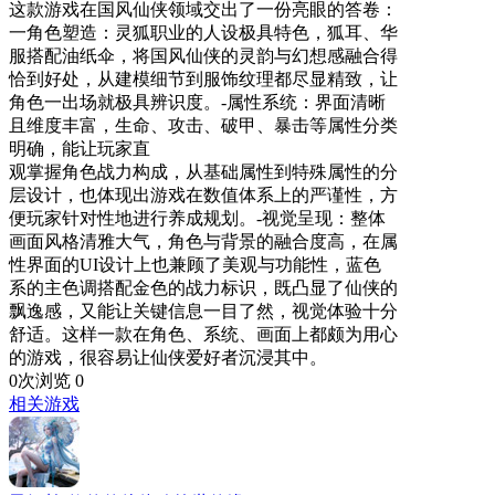
这款游戏在国风仙侠领域交出了一份亮眼的答卷：
一角色塑造：灵狐职业的人设极具特色，狐耳、华
服搭配油纸伞，将国风仙侠的灵韵与幻想感融合得
恰到好处，从建模细节到服饰纹理都尽显精致，让
角色一出场就极具辨识度。-属性系统：界面清晰
且维度丰富，生命、攻击、破甲、暴击等属性分类
明确，能让玩家直
观掌握角色战力构成，从基础属性到特殊属性的分
层设计，也体现出游戏在数值体系上的严谨性，方
便玩家针对性地进行养成规划。-视觉呈现：整体
画面风格清雅大气，角色与背景的融合度高，在属
性界面的UI设计上也兼顾了美观与功能性，蓝色
系的主色调搭配金色的战力标识，既凸显了仙侠的
飘逸感，又能让关键信息一目了然，视觉体验十分
舒适。这样一款在角色、系统、画面上都颇为用心
的游戏，很容易让仙侠爱好者沉浸其中。
0次浏览
0
相关游戏