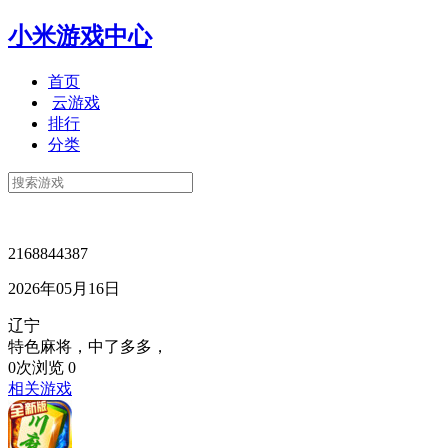
小米游戏中心
首页
云游戏
排行
分类
2168844387
2026年05月16日
辽宁
特色麻将，中了多多，
0次浏览
0
相关游戏