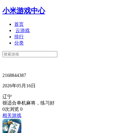
小米游戏中心
首页
云游戏
排行
分类
2168844387
2026年05月16日
辽宁
很适合单机麻将，练习好
0次浏览
0
相关游戏