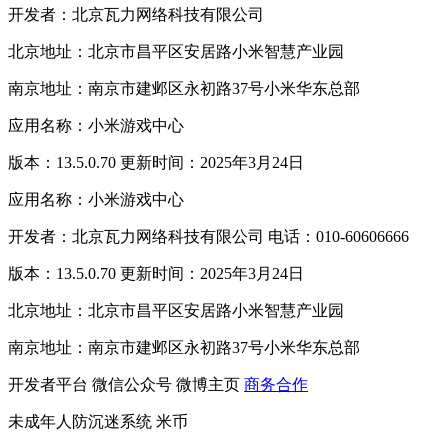
开发者：北京瓦力网络科技有限公司
北京地址：北京市昌平区安居路小米智慧产业园
南京地址：南京市建邺区永初路37号小米华东总部
应用名称：小米游戏中心
版本：13.5.0.70 更新时间：2025年3月24日
应用名称：小米游戏中心
开发者：北京瓦力网络科技有限公司 电话：010-60606666
版本：13.5.0.70 更新时间：2025年3月24日
北京地址：北京市昌平区安居路小米智慧产业园
南京地址：南京市建邺区永初路37号小米华东总部
开发者平台
微信公众号
微博主页
商务合作
未成年人防沉迷系统
米币