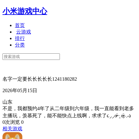
小米游戏中心
首页
云游戏
排行
分类
名字一定要长长长长长1241180282
2026年05月15日
山东
不是，我都预约4年了从二年级到六年级，我一直能看到老多
主播玩，羡慕死了，能不能快点上线啊，求求了૮⸝⸝o̴̶̷᷄ ·̭ o̴̶̷̥᷅⸝⸝ა
0次浏览
0
相关游戏