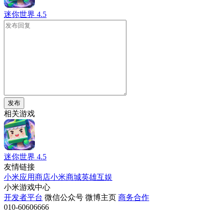
迷你世界
4.5
发布
相关游戏
迷你世界
4.5
友情链接
小米应用商店
小米商城
英雄互娱
小米游戏中心
开发者平台
微信公众号
微博主页
商务合作
010-60606666