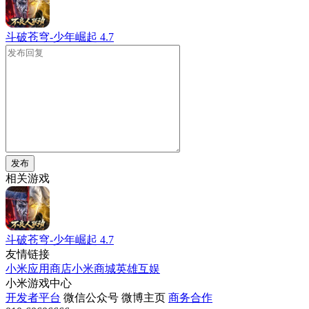
斗破苍穹-少年崛起
4.7
发布
相关游戏
斗破苍穹-少年崛起
4.7
友情链接
小米应用商店
小米商城
英雄互娱
小米游戏中心
开发者平台
微信公众号
微博主页
商务合作