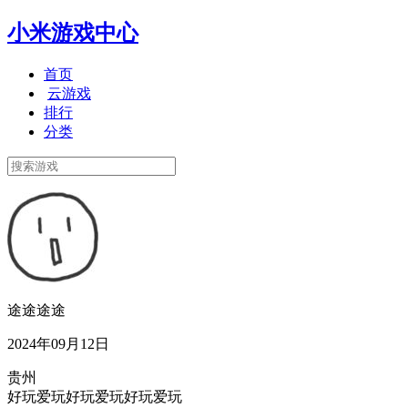
小米游戏中心
首页
云游戏
排行
分类
途途途途
2024年09月12日
贵州
好玩爱玩好玩爱玩好玩爱玩