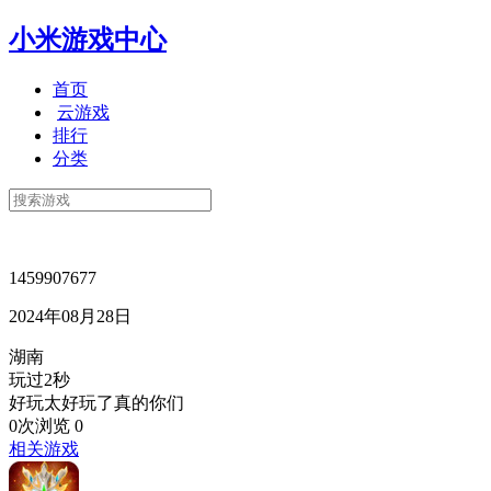
小米游戏中心
首页
云游戏
排行
分类
1459907677
2024年08月28日
湖南
玩过2秒
好玩太好玩了真的你们
0次浏览
0
相关游戏