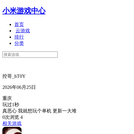
小米游戏中心
首页
云游戏
排行
分类
控哥_hT0Y
2026年06月25日
重庆
玩过1秒
真恶心 我就想玩个单机 更新一大堆
0次浏览
4
相关游戏