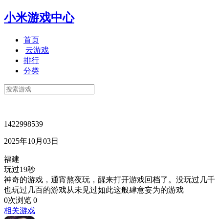
小米游戏中心
首页
云游戏
排行
分类
1422998539
2025年10月03日
福建
玩过19秒
神奇的游戏，通宵熬夜玩，醒来打开游戏回档了。没玩过几千
也玩过几百的游戏从未见过如此这般肆意妄为的游戏
0次浏览
0
相关游戏