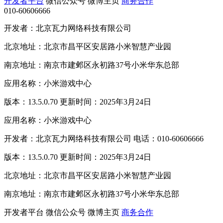
开发者平台
微信公众号
微博主页
商务合作
010-60606666
开发者：北京瓦力网络科技有限公司
北京地址：北京市昌平区安居路小米智慧产业园
南京地址：南京市建邺区永初路37号小米华东总部
应用名称：小米游戏中心
版本：13.5.0.70 更新时间：2025年3月24日
应用名称：小米游戏中心
开发者：北京瓦力网络科技有限公司 电话：010-60606666
版本：13.5.0.70 更新时间：2025年3月24日
北京地址：北京市昌平区安居路小米智慧产业园
南京地址：南京市建邺区永初路37号小米华东总部
开发者平台
微信公众号
微博主页
商务合作