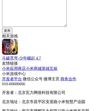
发布
相关游戏
斗破苍穹-少年崛起
4.7
友情链接
小米应用商店
小米商城
英雄互娱
小米游戏中心
开发者平台
微信公众号
微博主页
商务合作
010-60606666
开发者：北京瓦力网络科技有限公司
北京地址：北京市昌平区安居路小米智慧产业园
南京地址：南京市建邺区永初路37号小米华东总部