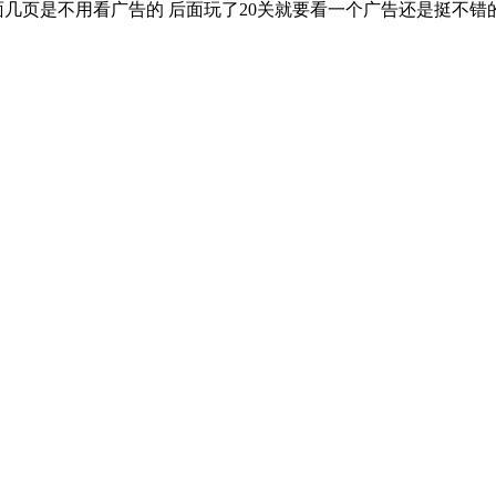
几页是不用看广告的 后面玩了20关就要看一个广告还是挺不错的!