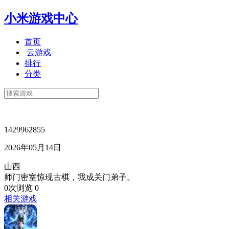
小米游戏中心
首页
云游戏
排行
分类
1429962855
2026年05月14日
山西
师门密室惊现古棋，我成关门弟子。
0次浏览
0
相关游戏