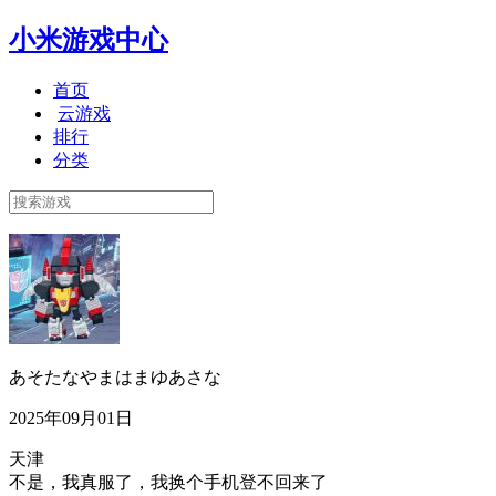
小米游戏中心
首页
云游戏
排行
分类
あそたなやまはまゆあさな
2025年09月01日
天津
不是，我真服了，我换个手机登不回来了