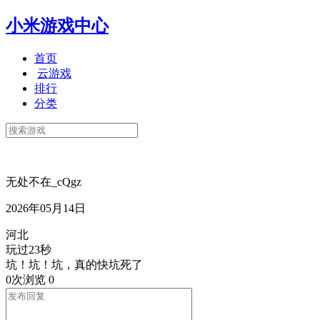
小米游戏中心
首页
云游戏
排行
分类
无处不在_cQgz
2026年05月14日
河北
玩过23秒
坑！坑！坑，真的快坑死了
0次浏览
0