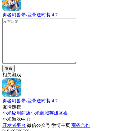
勇者幻兽录-登录送时装
4.7
发布
相关游戏
勇者幻兽录-登录送时装
4.7
友情链接
小米应用商店
小米商城
英雄互娱
小米游戏中心
开发者平台
微信公众号
微博主页
商务合作